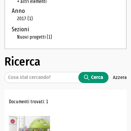
+ altri elementi
Anno
2017
(1)
Sezioni
Nuovi progetti
(1)
Ricerca
Cerca
Cerca
Azzera
Risultati di ricerca
Documenti trovati: 1