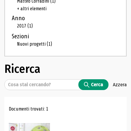
Matteo Corradini
(1)
+ altri elementi
Anno
2017
(1)
Sezioni
Nuovi progetti
(1)
Ricerca
Cerca
Cerca
Azzera
Risultati di ricerca
Documenti trovati: 1