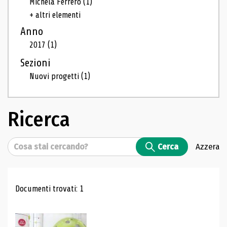
Michela Ferrero
(1)
+ altri elementi
Anno
2017
(1)
Sezioni
Nuovi progetti
(1)
Ricerca
Cerca
Cerca
Azzera
Risultati di ricerca
Documenti trovati: 1