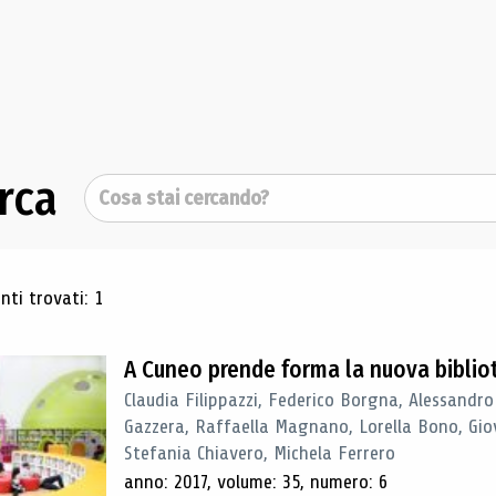
rca
Cerca
ultati di ricerca
ti trovati: 1
A Cuneo prende forma la nuova biblio
Claudia Filippazzi, Federico Borgna, Alessandro
Gazzera, Raffaella Magnano, Lorella Bono, Gio
Stefania Chiavero, Michela Ferrero
anno: 2017, volume: 35, numero: 6