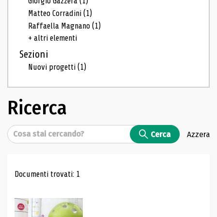
Giorgio Gazzera
(1)
Matteo Corradini
(1)
Raffaella Magnano
(1)
+ altri elementi
Sezioni
Nuovi progetti
(1)
Ricerca
Cerca
Cerca
Azzera
Risultati di ricerca
Documenti trovati: 1