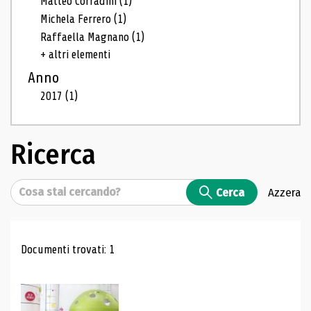
Matteo Corradini
(1)
Michela Ferrero
(1)
Raffaella Magnano
(1)
+ altri elementi
Anno
2017
(1)
Ricerca
Cerca
Cerca
Azzera
Risultati di ricerca
Documenti trovati: 1