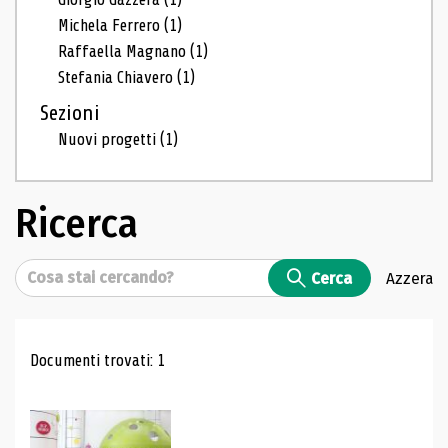
Michela Ferrero
(1)
Raffaella Magnano
(1)
Stefania Chiavero
(1)
Sezioni
Nuovi progetti
(1)
Ricerca
Cerca
Cerca
Azzera
Risultati di ricerca
Documenti trovati: 1