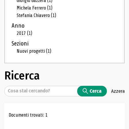
Giorgio Gazzera
(1)
Michela Ferrero
(1)
Stefania Chiavero
(1)
Anno
2017
(1)
Sezioni
Nuovi progetti
(1)
Ricerca
Cerca
Cerca
Azzera
Risultati di ricerca
Documenti trovati: 1