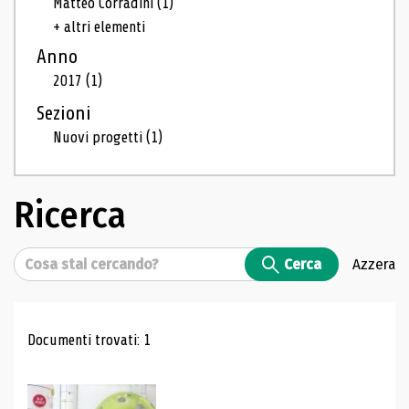
Matteo Corradini
(1)
+ altri elementi
Anno
2017
(1)
Sezioni
Nuovi progetti
(1)
Ricerca
Cerca
Cerca
Azzera
Risultati di ricerca
Documenti trovati: 1