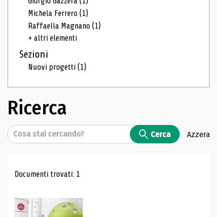
Giorgio Gazzera
(1)
Michela Ferrero
(1)
Raffaella Magnano
(1)
+ altri elementi
Sezioni
Nuovi progetti
(1)
Ricerca
Cerca
Cerca
Azzera
Risultati di ricerca
Documenti trovati: 1