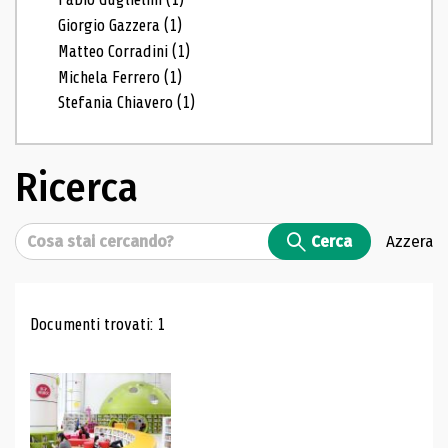
Giorgio Gazzera
(1)
Matteo Corradini
(1)
Michela Ferrero
(1)
Stefania Chiavero
(1)
Ricerca
Cerca
Cerca
Azzera
Risultati di ricerca
Documenti trovati: 1