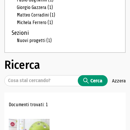
Giorgio Gazzera
(1)
Matteo Corradini
(1)
Michela Ferrero
(1)
Sezioni
Nuovi progetti
(1)
Ricerca
Cerca
Cerca
Azzera
Risultati di ricerca
Documenti trovati: 1