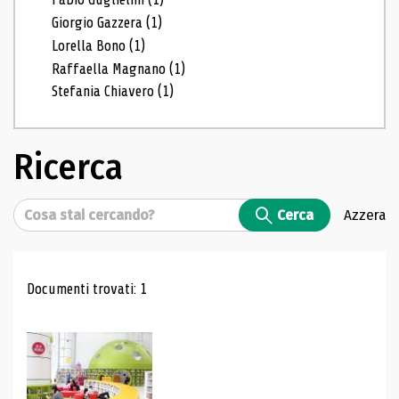
Giorgio Gazzera
(1)
Lorella Bono
(1)
Raffaella Magnano
(1)
Stefania Chiavero
(1)
Ricerca
Cerca
Cerca
Azzera
Risultati di ricerca
Documenti trovati: 1