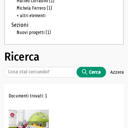
Matteo Corradini
(1)
Michela Ferrero
(1)
+ altri elementi
Sezioni
Nuovi progetti
(1)
Ricerca
Cerca
Cerca
Azzera
Risultati di ricerca
Documenti trovati: 1