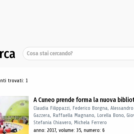
rca
Cerca
ultati di ricerca
ti trovati: 1
A Cuneo prende forma la nuova biblio
Claudia Filippazzi, Federico Borgna, Alessandro
Gazzera, Raffaella Magnano, Lorella Bono, Gio
Stefania Chiavero, Michela Ferrero
anno: 2017, volume: 35, numero: 6