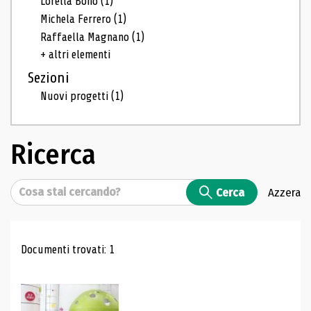
Lorella Bono
(1)
Michela Ferrero
(1)
Raffaella Magnano
(1)
+ altri elementi
Sezioni
Nuovi progetti
(1)
Ricerca
Cerca
Cerca
Azzera
Risultati di ricerca
Documenti trovati: 1