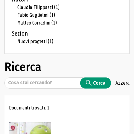
Claudia Filippazzi
(1)
Fabio Guglielmi
(1)
Matteo Corradini
(1)
Sezioni
Nuovi progetti
(1)
Ricerca
Cerca
Cerca
Azzera
Risultati di ricerca
Documenti trovati: 1