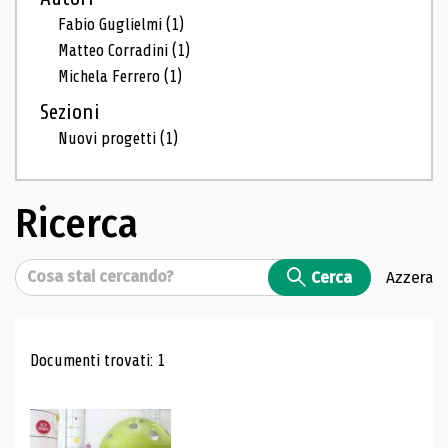
Fabio Guglielmi
(1)
Matteo Corradini
(1)
Michela Ferrero
(1)
Sezioni
Nuovi progetti
(1)
Ricerca
Cerca
Cerca
Azzera
Risultati di ricerca
Documenti trovati: 1