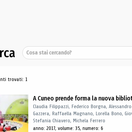
rca
Cerca
ultati di ricerca
ti trovati: 1
A Cuneo prende forma la nuova biblio
Claudia Filippazzi, Federico Borgna, Alessandro
Gazzera, Raffaella Magnano, Lorella Bono, Gio
Stefania Chiavero, Michela Ferrero
anno: 2017, volume: 35, numero: 6