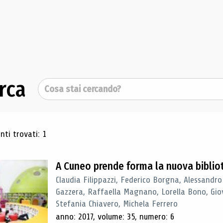
rca
Cerca
ultati di ricerca
ti trovati: 1
A Cuneo prende forma la nuova biblio
Claudia Filippazzi, Federico Borgna, Alessandro
Gazzera, Raffaella Magnano, Lorella Bono, Gio
Stefania Chiavero, Michela Ferrero
anno: 2017, volume: 35, numero: 6