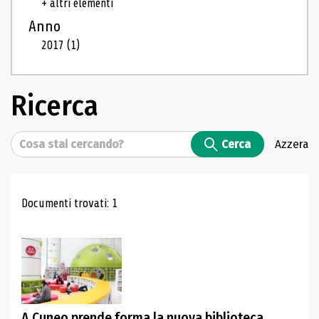
+ altri elementi
Anno
2017
(1)
Ricerca
Cerca
Cerca
Azzera
Risultati di ricerca
Documenti trovati: 1
A Cuneo prende forma la nuova biblioteca