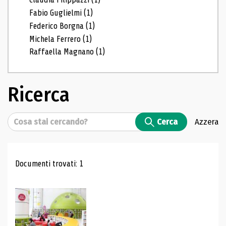
Fabio Guglielmi
(1)
Federico Borgna
(1)
Michela Ferrero
(1)
Raffaella Magnano
(1)
Ricerca
Cerca
Cerca
Azzera
Risultati di ricerca
Documenti trovati: 1