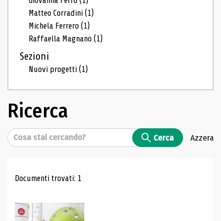
Giovanna Ferro
(1)
Matteo Corradini
(1)
Michela Ferrero
(1)
Raffaella Magnano
(1)
Sezioni
Nuovi progetti
(1)
Ricerca
Cerca
Cerca
Azzera
Risultati di ricerca
Documenti trovati: 1