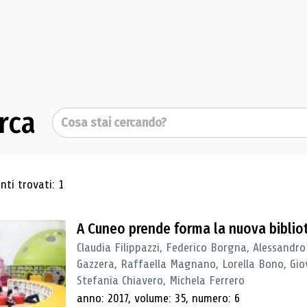
rca
Cerca
ultati di ricerca
ti trovati: 1
A Cuneo prende forma la nuova biblio
Claudia Filippazzi, Federico Borgna, Alessandro
Gazzera, Raffaella Magnano, Lorella Bono, Gio
Stefania Chiavero, Michela Ferrero
anno: 2017, volume: 35, numero: 6