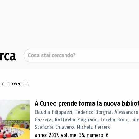
rca
Cerca
ultati di ricerca
ti trovati: 1
A Cuneo prende forma la nuova biblio
Claudia Filippazzi, Federico Borgna, Alessandro
Gazzera, Raffaella Magnano, Lorella Bono, Gio
Stefania Chiavero, Michela Ferrero
anno: 2017, volume: 35, numero: 6