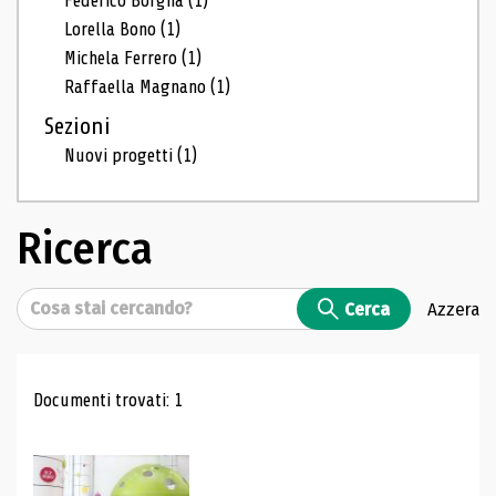
Federico Borgna
(1)
Lorella Bono
(1)
Michela Ferrero
(1)
Raffaella Magnano
(1)
Sezioni
Nuovi progetti
(1)
Ricerca
Cerca
Cerca
Azzera
Risultati di ricerca
Documenti trovati: 1