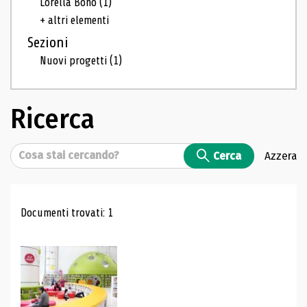
Lorella Bono
(1)
+ altri elementi
Sezioni
Nuovi progetti
(1)
Ricerca
Cerca
Cerca
Azzera
Risultati di ricerca
Documenti trovati: 1