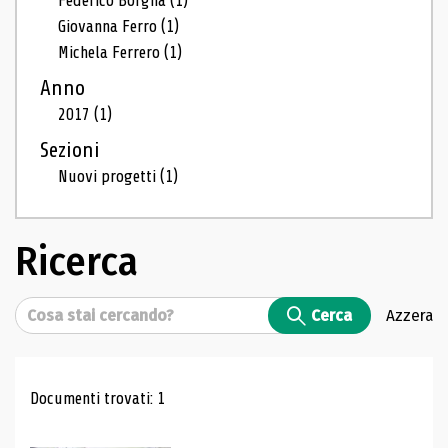
Federico Borgna
(1)
Giovanna Ferro
(1)
Michela Ferrero
(1)
Anno
2017
(1)
Sezioni
Nuovi progetti
(1)
Ricerca
Cerca
Cerca
Azzera
Risultati di ricerca
Documenti trovati: 1