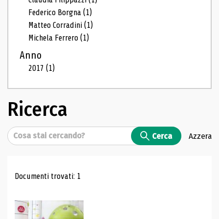
Federico Borgna
(1)
Matteo Corradini
(1)
Michela Ferrero
(1)
Anno
2017
(1)
Ricerca
Cerca
Cerca
Azzera
Risultati di ricerca
Documenti trovati: 1