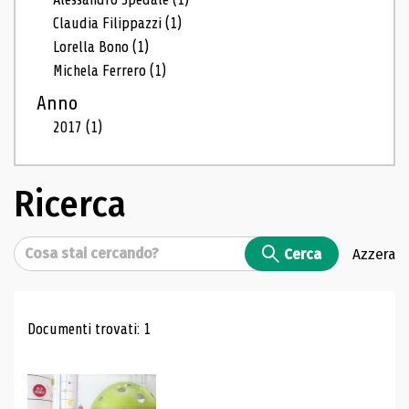
Claudia Filippazzi
(1)
Lorella Bono
(1)
Michela Ferrero
(1)
Anno
2017
(1)
Ricerca
Cerca
Cerca
Azzera
Risultati di ricerca
Documenti trovati: 1