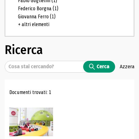
Fabio Guglielmi
(1)
Federico Borgna
(1)
Giovanna Ferro
(1)
+ altri elementi
Ricerca
Cerca
Cerca
Azzera
Risultati di ricerca
Documenti trovati: 1