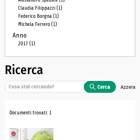
Claudia Filippazzi
(1)
Federico Borgna
(1)
Michela Ferrero
(1)
Anno
2017
(1)
Ricerca
Cerca
Cerca
Azzera
Risultati di ricerca
Documenti trovati: 1