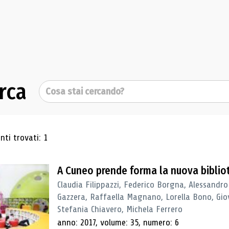
rca
Cerca
ultati di ricerca
ti trovati: 1
A Cuneo prende forma la nuova biblio
Claudia Filippazzi, Federico Borgna, Alessandro
Gazzera, Raffaella Magnano, Lorella Bono, Gio
Stefania Chiavero, Michela Ferrero
anno: 2017, volume: 35, numero: 6