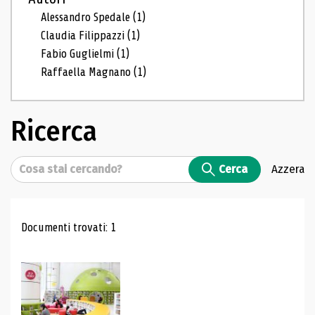
Alessandro Spedale
(1)
Claudia Filippazzi
(1)
Fabio Guglielmi
(1)
Raffaella Magnano
(1)
Ricerca
Cerca
Cerca
Azzera
Risultati di ricerca
Documenti trovati: 1