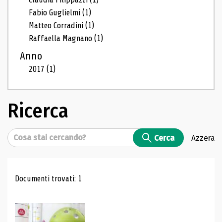
Fabio Guglielmi
(1)
Matteo Corradini
(1)
Raffaella Magnano
(1)
Anno
2017
(1)
Ricerca
Cerca
Cerca
Azzera
Risultati di ricerca
Documenti trovati: 1