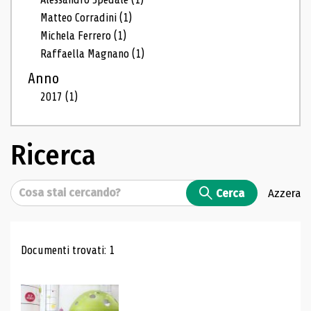
Matteo Corradini
(1)
Michela Ferrero
(1)
Raffaella Magnano
(1)
Anno
2017
(1)
Ricerca
Cerca
Cerca
Azzera
Risultati di ricerca
Documenti trovati: 1