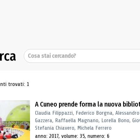
rca
Cerca
ultati di ricerca
ti trovati: 1
A Cuneo prende forma la nuova biblio
Claudia Filippazzi, Federico Borgna, Alessandro
Gazzera, Raffaella Magnano, Lorella Bono, Gio
Stefania Chiavero, Michela Ferrero
anno: 2017, volume: 35, numero: 6