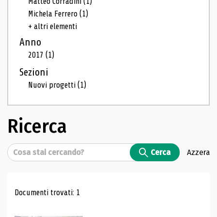
Matteo Corradini
(1)
Michela Ferrero
(1)
+ altri elementi
Anno
2017
(1)
Sezioni
Nuovi progetti
(1)
Ricerca
Cerca
Cerca
Azzera
Risultati di ricerca
Documenti trovati: 1