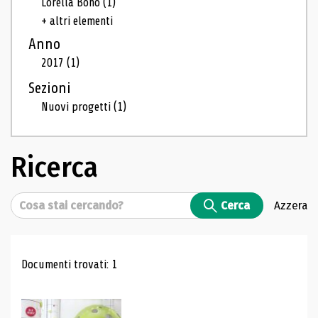
Lorella Bono
(1)
+ altri elementi
Anno
2017
(1)
Sezioni
Nuovi progetti
(1)
Ricerca
Cerca
Cerca
Azzera
Risultati di ricerca
Documenti trovati: 1