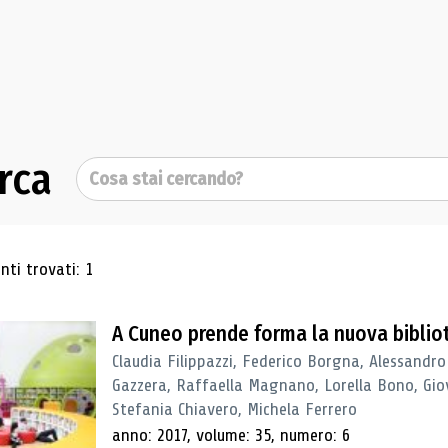
rca
Cerca
ultati di ricerca
ti trovati: 1
A Cuneo prende forma la nuova biblio
Claudia Filippazzi, Federico Borgna, Alessandro
Gazzera, Raffaella Magnano, Lorella Bono, Gio
Stefania Chiavero, Michela Ferrero
anno: 2017, volume: 35, numero: 6