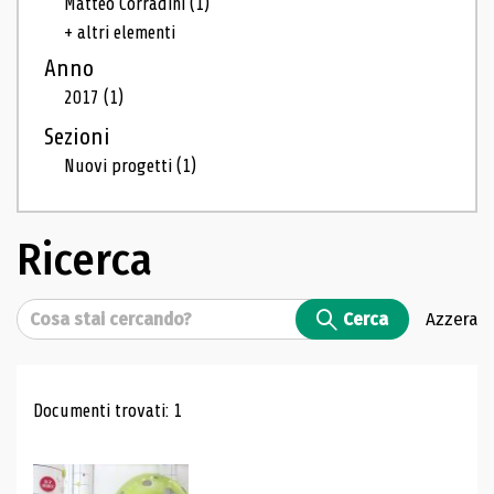
Matteo Corradini
(1)
+ altri elementi
Anno
2017
(1)
Sezioni
Nuovi progetti
(1)
Ricerca
Cerca
Cerca
Azzera
Risultati di ricerca
Documenti trovati: 1