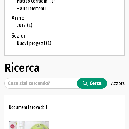
Matteo Corradini
(1)
+ altri elementi
Anno
2017
(1)
Sezioni
Nuovi progetti
(1)
Ricerca
Cerca
Cerca
Azzera
Risultati di ricerca
Documenti trovati: 1