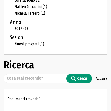
Lorella Bono
(1)
Matteo Corradini
(1)
Michela Ferrero
(1)
Anno
2017
(1)
Sezioni
Nuovi progetti
(1)
Ricerca
Cerca
Cerca
Azzera
Risultati di ricerca
Documenti trovati: 1