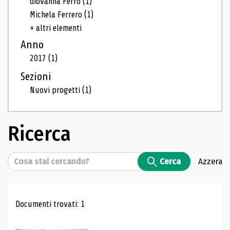
Giovanna Ferro
(1)
Michela Ferrero
(1)
+ altri elementi
Anno
2017
(1)
Sezioni
Nuovi progetti
(1)
Ricerca
Cerca
Cerca
Azzera
Risultati di ricerca
Documenti trovati: 1