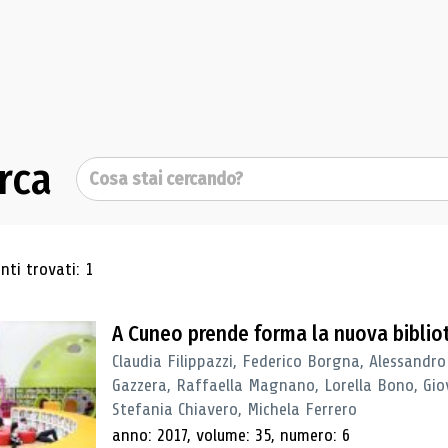
rca
Cerca
ultati di ricerca
ti trovati: 1
A Cuneo prende forma la nuova biblio
Claudia Filippazzi, Federico Borgna, Alessandro
Gazzera, Raffaella Magnano, Lorella Bono, Gio
Stefania Chiavero, Michela Ferrero
anno: 2017, volume: 35, numero: 6