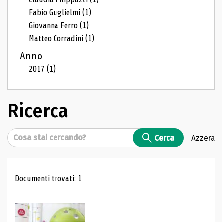
Fabio Guglielmi
(1)
Giovanna Ferro
(1)
Matteo Corradini
(1)
Anno
2017
(1)
Ricerca
Cerca
Cerca
Azzera
Risultati di ricerca
Documenti trovati: 1