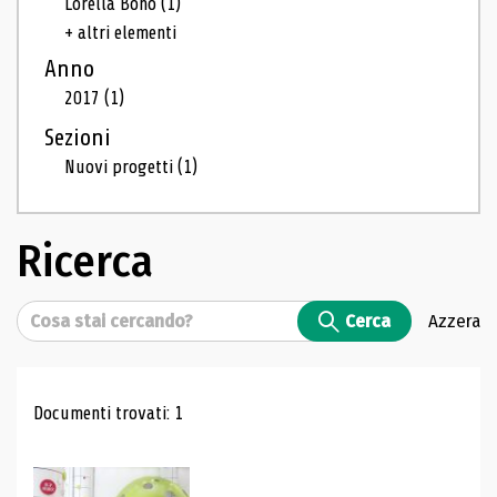
Lorella Bono
(1)
+ altri elementi
Anno
2017
(1)
Sezioni
Nuovi progetti
(1)
Ricerca
Cerca
Cerca
Azzera
Risultati di ricerca
Documenti trovati: 1