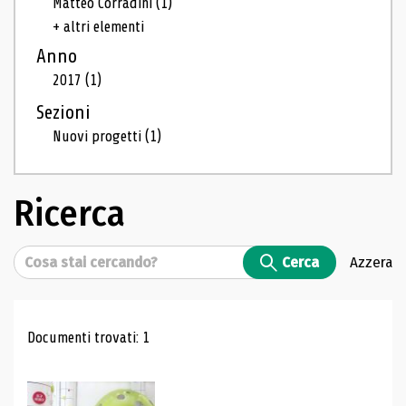
Matteo Corradini
(1)
+ altri elementi
Anno
2017
(1)
Sezioni
Nuovi progetti
(1)
Ricerca
Cerca
Cerca
Azzera
Risultati di ricerca
Documenti trovati: 1