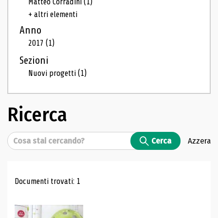
Matteo Corradini
(1)
+ altri elementi
Anno
2017
(1)
Sezioni
Nuovi progetti
(1)
Ricerca
Cerca
Cerca
Azzera
Risultati di ricerca
Documenti trovati: 1