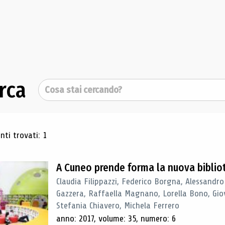
rca
Cerca
ultati di ricerca
ti trovati: 1
A Cuneo prende forma la nuova biblio
Claudia Filippazzi, Federico Borgna, Alessandro
Gazzera, Raffaella Magnano, Lorella Bono, Gio
Stefania Chiavero, Michela Ferrero
anno: 2017, volume: 35, numero: 6